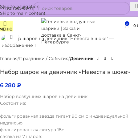
Skip to navigation
+7 (921) 565-85-71
Skip to main content
0
0
МЕНЮ
Нажмите, чтобы увеличить
Главная
Праздники / События
Девичник
Набор шаров на девичник «Невеста в шоке»
6 280
₽
Набор воздушных шаров на девичник
Состоит из:
фольгированная звезда гигант 90 см с индивидуальной
надписью
фольгированная фигура 18+
связка из 7 шаров: