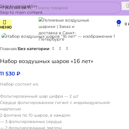
Skip to navigation
+7 (921) 565-85-71
Skip to main content
0
0
МЕНЮ
Нажмите, чтобы увеличить
Главная
Без категории
Набор воздушных шаров «16 лет»
11 530
₽
Набор состоит из:
Фольгированный шар цифра — 2 шт
Сердце фольгированное гигант с индивидуальной
надписью
2 фонтана по 10 шаров, в каждом:
— 3 фольгированных сердца
— 2 фольгированные звезды