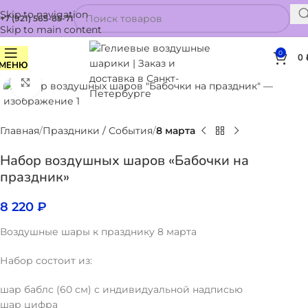
Skip to navigation
+7 (921) 565-85-71
Skip to main content
0
0
МЕНЮ
Нажмите, чтобы увеличить
Главная
Праздники / События
8 марта
Набор воздушных шаров «Бабочки на
праздник»
8 220
₽
Воздушные шары к празднику 8 марта
Набор состоит из:
шар баблс (60 см) с индивидуальной надписью
шар цифра