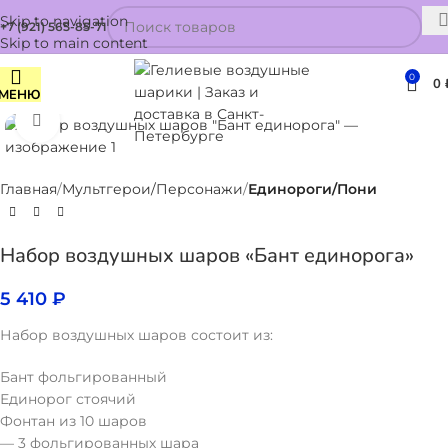
Skip to navigation
+7 (921) 565-85-71
Skip to main content
0
0
МЕНЮ
Нажмите, чтобы увеличить
Главная
Мультгерои/Персонажи
Единороги/Пони
Набор воздушных шаров «Бант единорога»
5 410
₽
Набор воздушных шаров состоит из:
Бант фольгированный
Единорог стоячий
Фонтан из 10 шаров
— 3 фольгированных шара