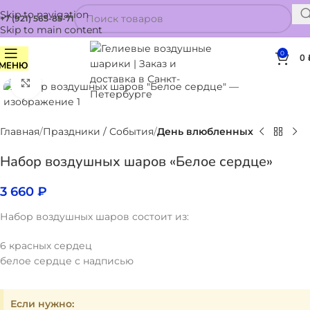
Skip to navigation
+7 (921) 565-85-71
Skip to main content
0
0
МЕНЮ
Нажмите, чтобы увеличить
Главная
Праздники / События
День влюбленных
Набор воздушных шаров «Белое сердце»
3 660
₽
Набор воздушных шаров состоит из:
6 красных сердец
белое сердце с надписью
Если нужно: