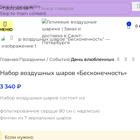
Skip to navigation
+7 (921) 565-85-71
Skip to main content
0
0
МЕНЮ
Нажмите, чтобы увеличить
Главная
Праздники / События
День влюбленных
Набор воздушных шаров «Бесконечность»
3 340
₽
Набор воздушных шаров состоит из:
фольгированное сердце 80 см с надписью
фонтан из 7 зеркальных шаров
Если нужно: