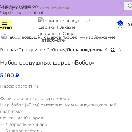
Skip to navigation
+7 (921) 565-85-71
Skip to main content
0
0
МЕНЮ
Нажмите, чтобы увеличить
Главная
Праздники / События
День рождения
Набор воздушных шаров «Бобер»
5 180
₽
Набор состоит из:
Фольгированная фигура Бобер
Шар баблс (45 см) с наполнением и индивидуальной
надписью
Фонтан из 10 шаров:
— 4 зеркальных шара
— 6 шаров пастель