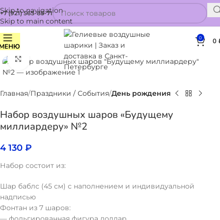
Skip to navigation
+7 (921) 565-85-71
Skip to main content
0
0
МЕНЮ
Нажмите, чтобы увеличить
Главная
Праздники / События
День рождения
Набор воздушных шаров «Будущему
миллиардеру» №2
4 130
₽
Набор состоит из:
Шар баблс (45 см) с наполнением и индивидуальной
надписью
Фонтан из 7 шаров:
— фольгированная фигура доллар