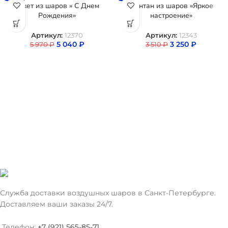
-16%
-7%
Букет из шаров » С Днем
Фонтан из шаров «Яркое
Рождения»
настроение»
Артикул:
12370
Артикул:
12343
5 040
₽
3 250
₽
5 970
₽
3 510
₽
Служба доставки воздушных шаров в Санкт-Петербурге.
Доставляем ваши заказы 24/7.
Телефон:
+7 (921) 565-85-71