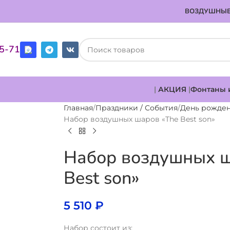
ВОЗДУШНЫЕ
85-71
|
АКЦИЯ
|
Фонтаны 
Главная
Праздники / События
День рожде
Набор воздушных шаров «The Best son»
Набор воздушных ш
Best son»
5 510
₽
Набор состоит из: