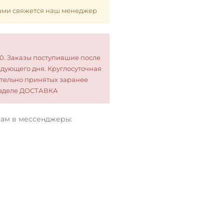
 Вами свяжется наш менеджер
00. Заказы поступившие после
едующего дня. Круглосуточная
тельно принятых заранее
разделе ДОСТАВКА
нам в мессенджеры: