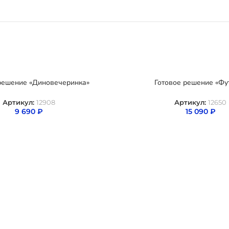
решение «Диновечеринка»
Готовое решение «Фу
Артикул:
12908
Артикул:
12650
9 690
₽
15 090
₽