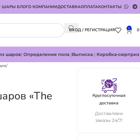
 ШАРЫ БЛОГ
О КОМПАНИИ
ДОСТАВКА
ОПЛАТА
КОНТАКТЫ
0
ВХОД / РЕГИСТРАЦИЯ
из шаров
|
Определение пола
|
Выписка
|
Коробка-сюрприз
ния
аров «The
Круглосуточная
доставка
Доставляем
заказы 24/7!