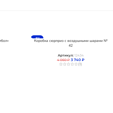
-8%
тбол»
Коробка сюрприз с воздушными шарами №
42
Артикул:
12434
3 740
₽
4 060
₽
(1)