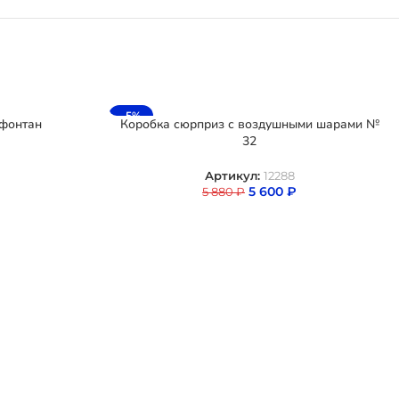
-5%
фонтан
Коробка сюрприз с воздушными шарами №
32
Артикул:
12288
5 600
₽
5 880
₽