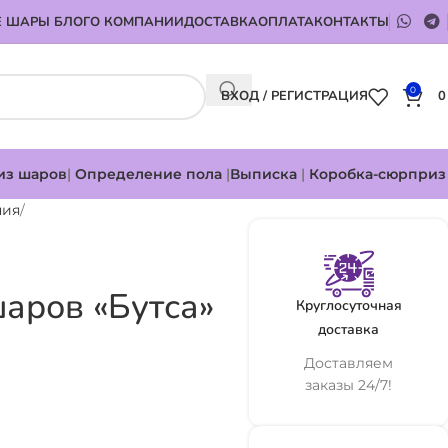
 ШАРЫ БЛОГ
О КОМПАНИИ
ДОСТАВКА
ОПЛАТА
КОНТАКТЫ
0
ВХОД / РЕГИСТРАЦИЯ
из шаров
|
Определение пола
|
Выписка
|
Коробка-сюрприз
ния
аров «Бутса»
Круглосуточная
доставка
Доставляем
заказы 24/7!