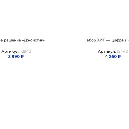
ое решение «Джойстик»
Набор ХИТ — цифра и 
Артикул:
12942
Артикул:
12440
3 990
₽
4 260
₽