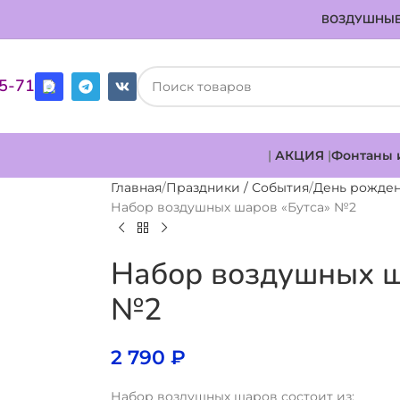
ВОЗДУШНЫЕ
85-71
|
АКЦИЯ
|
Фонтаны 
Главная
Праздники / События
День рожде
Набор воздушных шаров «Бутса» №2
Набор воздушных ш
№2
2 790
₽
Набор воздушных шаров состоит из: