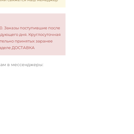
00. Заказы поступившие после
едующего дня. Круглосуточная
тельно принятых заранее
разделе ДОСТАВКА
нам в мессенджеры: