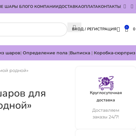
Е ШАРЫ БЛОГ
О КОМПАНИИ
ДОСТАВКА
ОПЛАТА
КОНТАКТЫ
0
ВХОД / РЕГИСТРАЦИЯ
из шаров
|
Определение пола
|
Выписка
|
Коробка-сюрприз
амой родной»
шаров для
Круглосуточная
доставка
одной»
Доставляем
заказы 24/7!