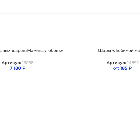
шных шаров»Мамина любовь»
Шары «Любимой ма
Артикул:
15058
Артикул:
14892
7 180
₽
от:
185
₽