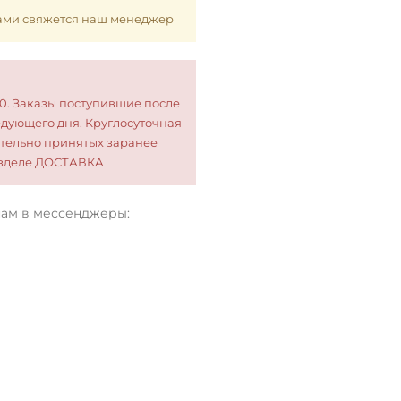
 Вами свяжется наш менеджер
00. Заказы поступившие после
едующего дня. Круглосуточная
тельно принятых заранее
разделе ДОСТАВКА
нам в мессенджеры: