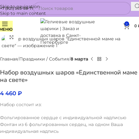
Skip to navigation
+7 (921) 565-85-71
Skip to main content
0
0
МЕНЮ
Нажмите, чтобы увеличить
Главная
Праздники / События
8 марта
Набор воздушных шаров «Единственной маме
на свете»
4 460
₽
Набор состоит из:
Фольгированное сердце с индивидуальной надписью
Фонтан из 6 фольгированных сердец, на одном Ваша
индивидуальная надпись