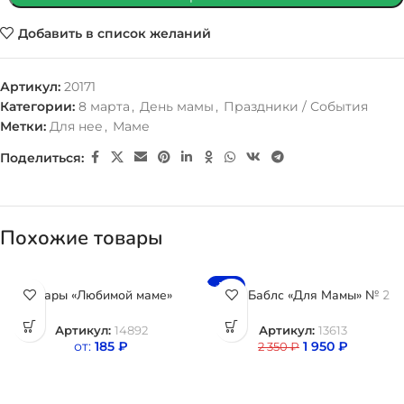
Добавить в список желаний
Артикул:
20171
Категории:
8 марта
,
День мамы
,
Праздники / События
Метки:
Для нее
,
Маме
Поделиться:
Похожие товары
-17%
Шары «Любимой маме»
Шар Баблс «Для Мамы» № 2
Артикул:
14892
Артикул:
13613
от:
185
₽
1 950
₽
2 350
₽