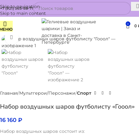
Skip to navigation
+7 (921) 565-85-71
Skip to main content
0
0
МЕНЮ
Нажмите, чтобы увеличить
Главная
Мультгерои/Персонажи
Спорт
Набор воздушных шаров футболисту «Гооол»
16 160
₽
Набор воздушных шаров состоит из: