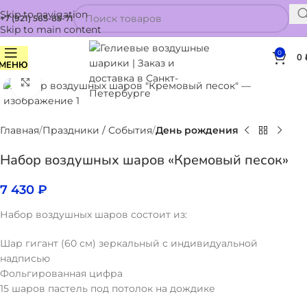
Skip to navigation
+7 (921) 565-85-71
Skip to main content
0
0
МЕНЮ
Нажмите, чтобы увеличить
Главная
Праздники / События
День рождения
Набор воздушных шаров «Кремовый песок»
7 430
₽
Набор воздушных шаров состоит из:
Шар гигант (60 см) зеркальный с индивидуальной
надписью
Фольгированная цифра
15 шаров пастель под потолок на дождике