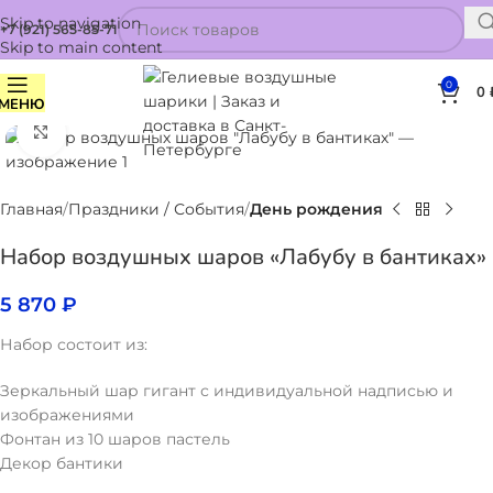
Skip to navigation
+7 (921) 565-85-71
Skip to main content
0
0
МЕНЮ
Нажмите, чтобы увеличить
Главная
Праздники / События
День рождения
Набор воздушных шаров «Лабубу в бантиках»
5 870
₽
Набор состоит из:
Зеркальный шар гигант с индивидуальной надписью и
изображениями
Фонтан из 10 шаров пастель
Декор бантики