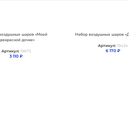
воздушных шаров «Моей
Набор воздушных шаров «
рекрасной дочке»
Артикул:
19424
6 170
₽
Артикул:
19673
3 110
₽