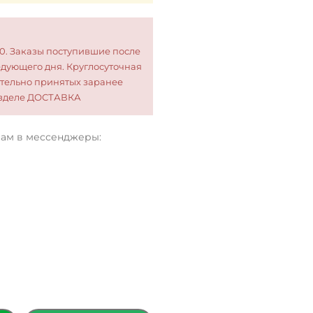
00. Заказы поступившие после
едующего дня. Круглосуточная
тельно принятых заранее
разделе ДОСТАВКА
нам в мессенджеры: