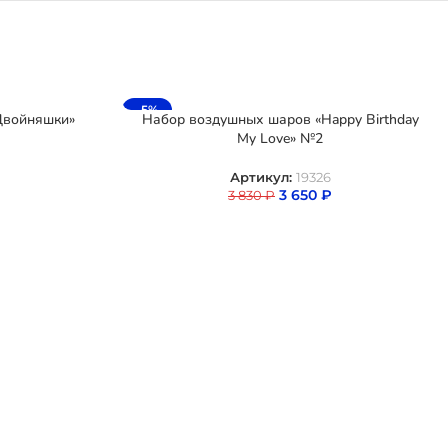
-5%
Двойняшки»
Набор воздушных шаров «Happy Birthday
My Love» №2
Артикул:
19326
3 650
₽
3 830
₽