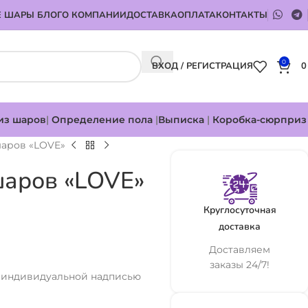
 ШАРЫ БЛОГ
О КОМПАНИИ
ДОСТАВКА
ОПЛАТА
КОНТАКТЫ
0
ВХОД / РЕГИСТРАЦИЯ
из шаров
|
Определение пола
|
Выписка
|
Коробка-сюрприз
аров «LOVE»
шаров «LOVE»
Круглосуточная
доставка
Доставляем
заказы 24/7!
и индивидуальной надписью