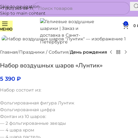
Skip to navigation
+7 (921) 565-85-71
Skip to main content
0
0
МЕНЮ
Нажмите, чтобы увеличить
Главная
Праздники / События
День рождения
Набор воздушных шаров «Лунтик»
5 390
₽
Набор состоит из:
Фольгированная фигура Лунтик
Фольгированная цифра
Фонтан из 10 шаров:
— 2 фольгированные звезды
— 4 шара хром
— 4 шара пастель