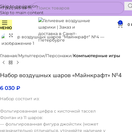
Skip to navigation
+7 (921) 565-85-71
Skip to main content
0
0
МЕНЮ
Нажмите, чтобы увеличить
Главная
Мультгерои/Персонажи
Компьютерные игры
Набор воздушных шаров «Майнкрафт» №4
6 030
₽
Набор состоит из:
Фольгированная цифра с кисточкой тассел
Фонтан из 11 шаров:
— фольгированная фигура джойстик (может
незначительно отличаться, уточняйте наличие у