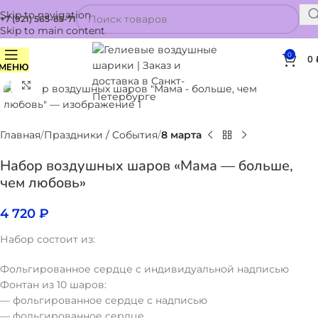
Skip to navigation
+7 (921) 565-85-71
Skip to main content
0
0
МЕНЮ
Нажмите, чтобы увеличить
Главная
Праздники / События
8 марта
Набор воздушных шаров «Мама — больше,
чем любовь»
4 720
₽
Набор состоит из:
Фольгированное сердце с индивидуальной надписью
Фонтан из 10 шаров:
— фольгированное сердце с надписью
— фольгированное сердце