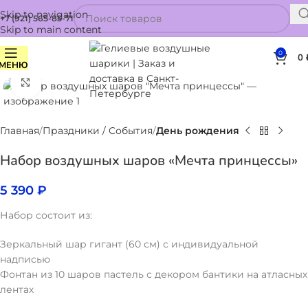
Skip to navigation
+7 (921) 565-85-71
Skip to main content
0
0
МЕНЮ
Нажмите, чтобы увеличить
Главная
Праздники / События
День рождения
Набор воздушных шаров «Мечта принцессы»
5 390
₽
Набор состоит из:
Зеркальный шар гигант (60 см) с индивидуальной
надписью
Фонтан из 10 шаров пастель с декором бантики на атласных
лентах