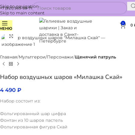
Skip to navigation
+7 (921) 565-85-71
Skip to main content
0
0
МЕНЮ
Нажмите, чтобы увеличить
Главная
Мультгерои/Персонажи
Щенячий патруль
Набор воздушных шаров «Милашка Скай»
4 490
₽
Набор состоит из:
Фольгированный шар цифра
Фонтан из 10 шаров пастель
Фольгированная фигура Скай