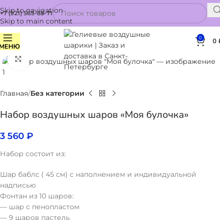
Skip to navigation
+7 (921) 565-85-71
Skip to main content
0
0
МЕНЮ
Нажмите, чтобы увеличить
Главная
Без категории
Набор воздушных шаров «Моя булочка»
3 560
₽
Набор состоит из:
Шар баблс ( 45 см) с наполнением и индивидуальной
надписью
Фонтан из 10 шаров:
— шар с пенопластом
— 9 шаров пастель