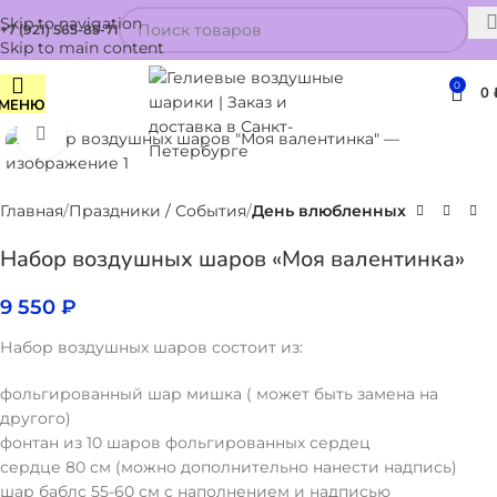
Skip to navigation
+7 (921) 565-85-71
Skip to main content
0
0
МЕНЮ
Нажмите, чтобы увеличить
Главная
Праздники / События
День влюбленных
Набор воздушных шаров «Моя валентинка»
9 550
₽
Набор воздушных шаров состоит из:
фольгированный шар мишка ( может быть замена на
другого)
фонтан из 10 шаров фольгированных сердец
сердце 80 см (можно дополнительно нанести надпись)
шар баблс 55-60 см с наполнением и надписью