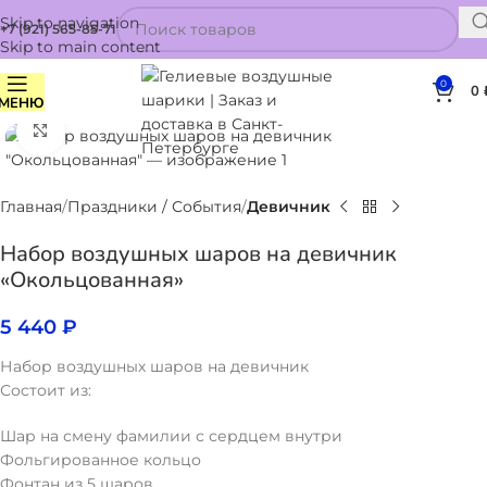
Skip to navigation
+7 (921) 565-85-71
Skip to main content
0
0
МЕНЮ
Нажмите, чтобы увеличить
Главная
Праздники / События
Девичник
Набор воздушных шаров на девичник
«Окольцованная»
5 440
₽
Набор воздушных шаров на девичник
Состоит из:
Шар на смену фамилии с сердцем внутри
Фольгированное кольцо
Фонтан из 5 шаров