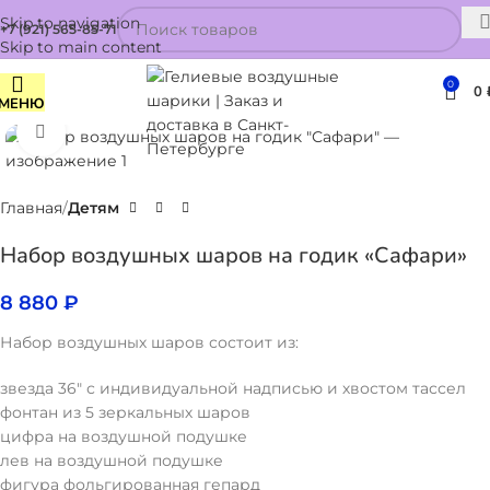
Skip to navigation
+7 (921) 565-85-71
Skip to main content
0
0
МЕНЮ
Нажмите, чтобы увеличить
Главная
Детям
Набор воздушных шаров на годик «Сафари»
8 880
₽
Набор воздушных шаров состоит из:
звезда 36″ с индивидуальной надписью и хвостом тассел
фонтан из 5 зеркальных шаров
цифра на воздушной подушке
лев на воздушной подушке
фигура фольгированная гепард