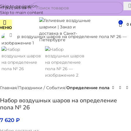
Skip to navigation
+7 (921) 565-85-71
Skip to main content
0
0
МЕНЮ
Нажмите, чтобы увеличить
Главная
Праздники / События
Определение пола
Набор воздушных шаров на определение
пола № 26
7 620
₽
Набор состоит из: