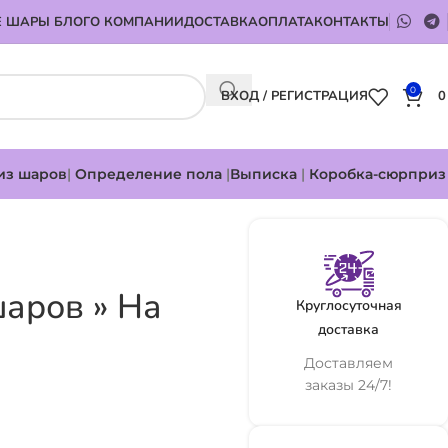
 ШАРЫ БЛОГ
О КОМПАНИИ
ДОСТАВКА
ОПЛАТА
КОНТАКТЫ
0
ВХОД / РЕГИСТРАЦИЯ
из шаров
|
Определение пола
|
Выписка
|
Коробка-сюрприз
аров » На
Круглосуточная
доставка
Доставляем
заказы 24/7!