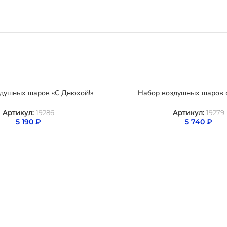
душных шаров «С Днюхой!»
Набор воздушных шаров 
Артикул:
19286
Артикул:
19279
5 190
₽
5 740
₽