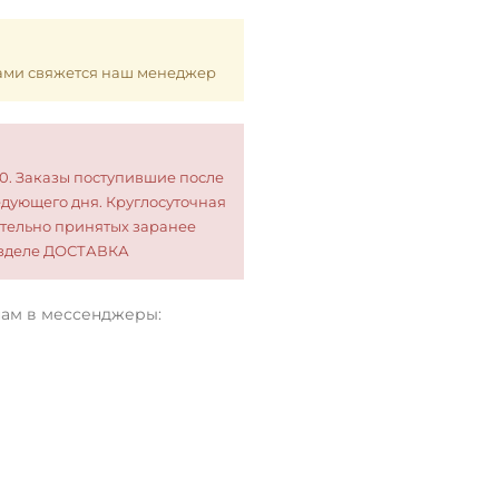
 Вами свяжется наш менеджер
00. Заказы поступившие после
едующего дня. Круглосуточная
тельно принятых заранее
разделе ДОСТАВКА
нам в мессенджеры: