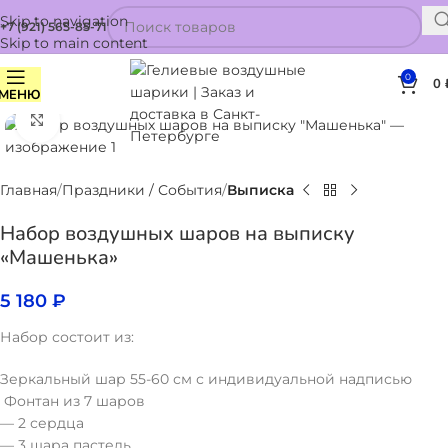
Skip to navigation
+7 (921) 565-85-71
Skip to main content
0
0
МЕНЮ
Нажмите, чтобы увеличить
Главная
Праздники / События
Выписка
Набор воздушных шаров на выписку
«Машенька»
5 180
₽
Набор состоит из:
Зеркальный шар 55-60 см с индивидуальной надписью
Фонтан из 7 шаров
— 2 сердца
— 3 шара пастель