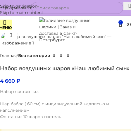
Skip to navigation
+7 (921) 565-85-71
Skip to main content
0
0
МЕНЮ
Нажмите, чтобы увеличить
Главная
Без категории
Набор воздушных шаров «Наш любимый сын»
4 660
₽
Набор состоит из:
Шар баблс ( 60 см) с индивидуальной надписью и
наполнением
Фонтан из 10 шаров пастель