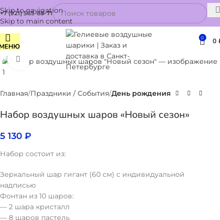
Skip to navigation
+7 (921) 565-85-71
Skip to main content
0
0
МЕНЮ
Нажмите, чтобы увеличить
Главная
Праздники / События
День рождения
Набор воздушных шаров «Новый сезон»
5 130
₽
Набор состоит из:
Зеркальный шар гигант (60 см) с индивидуальной
надписью
Фонтан из 10 шаров:
— 2 шара кристалл
— 8 шаров пастель