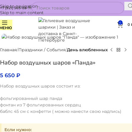
Skip to navigation
+7 (921) 565-85-71
Skip to main content
0
0
МЕНЮ
Нажмите, чтобы увеличить
Главная
Праздники / События
День влюбленных
Набор воздушных шаров «Панда»
5 650
₽
Набор воздушных шаров состоит из:
фольгированный шар панда
фонтан из 7 фольгированных сердец
баблс 45 см с конфетти ( можно нанести свою надпись)
Если нужно: