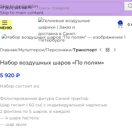
Skip to navigation
+7 (921) 565-85-71
Skip to main content
0
0
МЕНЮ
Нажмите, чтобы увеличить
Главная
Мультгерои/Персонажи
Транспорт
Набор воздушных шаров «По полям»
5 920
₽
Набор состоит из:
Фольгированная фигура Синий трактор
Шар гигант ( 60 см) с индивидуальной надписью
2 фонтана по 5 шаров, в каждом:
— 4 шара пастель
— шар хром