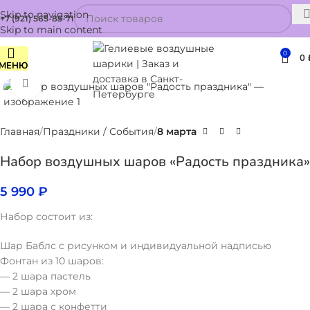
Skip to navigation
+7 (921) 565-85-71
Skip to main content
0
0
МЕНЮ
Нажмите, чтобы увеличить
Главная
Праздники / События
8 марта
Набор воздушных шаров «Радость праздника»
5 990
₽
Набор состоит из:
Шар Баблс с рисунком и индивидуальной надписью
Фонтан из 10 шаров:
— 2 шара пастель
— 2 шара хром
— 2 шара с конфетти