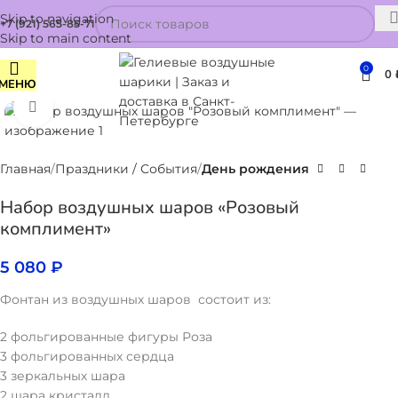
Skip to navigation
+7 (921) 565-85-71
Skip to main content
0
0
МЕНЮ
Нажмите, чтобы увеличить
Главная
Праздники / События
День рождения
Набор воздушных шаров «Розовый
комплимент»
5 080
₽
Фонтан из воздушных шаров состоит из:
2 фольгированные фигуры Роза
3 фольгированных сердца
3 зеркальных шара
2 шара кристалл