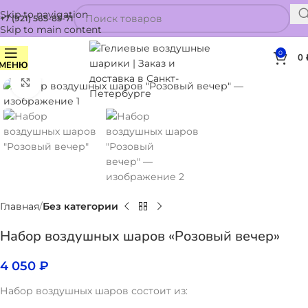
Skip to navigation
+7 (921) 565-85-71
Skip to main content
0
0
МЕНЮ
Нажмите, чтобы увеличить
Главная
Без категории
Набор воздушных шаров «Розовый вечер»
4 050
₽
Набор воздушных шаров состоит из: