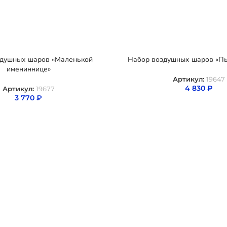
здушных шаров «Маленькой
Набор воздушных шаров «Пы
имениннице»
Артикул:
19647
4 830
₽
Артикул:
19677
3 770
₽