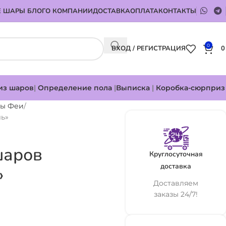
 ШАРЫ БЛОГ
О КОМПАНИИ
ДОСТАВКА
ОПЛАТА
КОНТАКТЫ
0
ВХОД / РЕГИСТРАЦИЯ
из шаров
|
Определение пола
|
Выписка
|
Коробка-сюрприз
сы Феи
ль»
шаров
Круглосуточная
доставка
»
Доставляем
заказы 24/7!