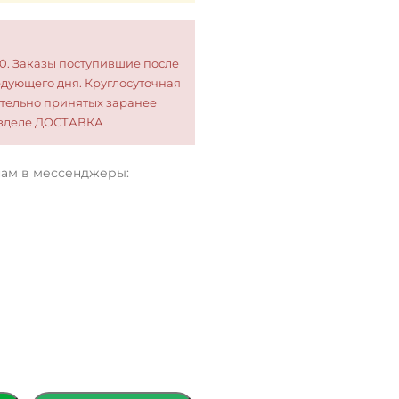
00. Заказы поступившие после
едующего дня. Круглосуточная
тельно принятых заранее
разделе ДОСТАВКА
нам в мессенджеры: