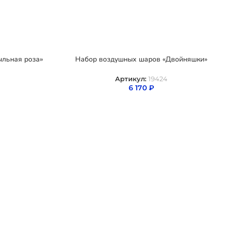
льная роза»
Набор воздушных шаров «Двойняшки»
Артикул:
19424
6 170
₽