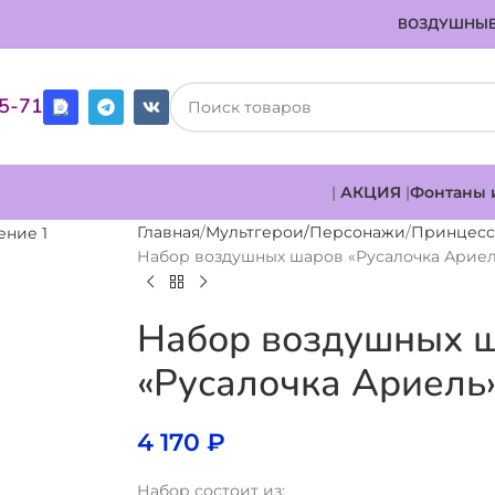
ВОЗДУШНЫЕ
85-71
|
АКЦИЯ
|
Фонтаны 
Главная
Мультгерои/Персонажи
Принцес
Набор воздушных шаров «Русалочка Арие
Набор воздушных 
«Русалочка Ариель
4 170
₽
Набор состоит из: