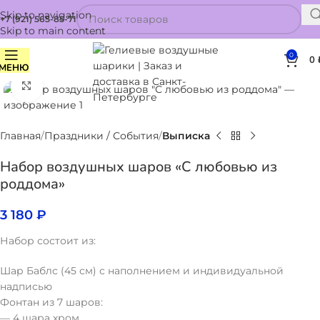
Skip to navigation
+7 (921) 565-85-71
Skip to main content
0
0
МЕНЮ
Нажмите, чтобы увеличить
Главная
Праздники / События
Выписка
Набор воздушных шаров «С любовью из
роддома»
3 180
₽
Набор состоит из:
Шар Баблс (45 см) с наполнением и индивидуальной
надписью
Фонтан из 7 шаров:
— 4 шара хром