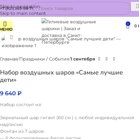
Skip to navigation
+7 (921) 565-85-71
Skip to main content
0
0
МЕНЮ
Нажмите, чтобы увеличить
Главная
Праздники / События
1 сентября
Набор воздушных шаров «Самые лучшие
дети»
9 640
₽
Набор состоит из:
Зеркальный шар гигант (60 см ) с любой индивидуальной
надписью
Фонтан из 7 шаров:
— 6 фольгированных фигур листья