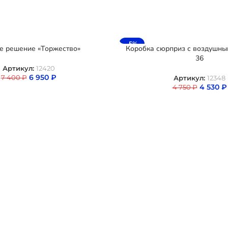
-5%
е решение «Торжество»
Коробка сюрприз с воздушн
36
Артикул:
12420
6 950
₽
7 400
₽
Артикул:
12348
4 530
₽
4 750
₽