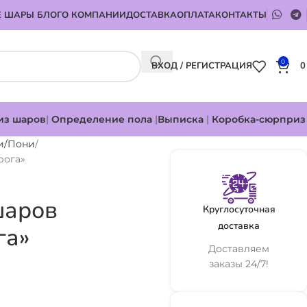
 ШАРЫ БЛОГ
О КОМПАНИИ
ДОСТАВКА
ОПЛАТА
КОНТАКТЫ
0
ВХОД / РЕГИСТРАЦИЯ
из шаров
|
Определение пола
|
Выписка
|
Коробка-сюрприз
и/Пони
рога»
шаров
Круглосуточная
доставка
га»
Доставляем
заказы 24/7!