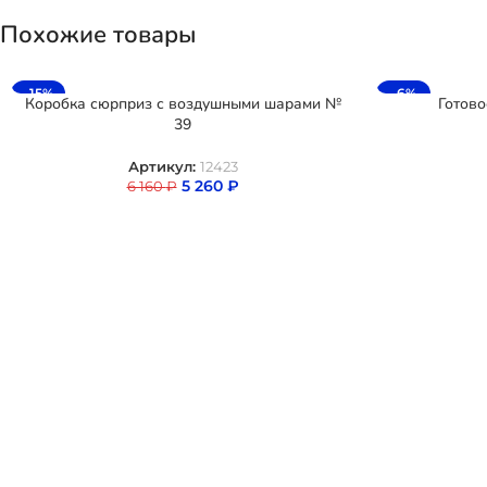
Похожие товары
-15%
-6%
Коробка сюрприз с воздушными шарами №
Готово
39
Артикул:
12423
5 260
₽
6 160
₽