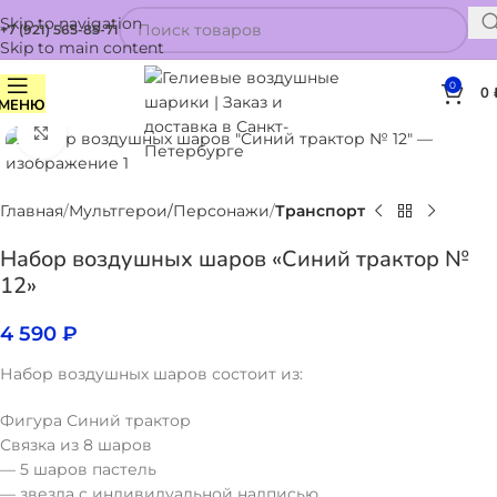
Skip to navigation
+7 (921) 565-85-71
Skip to main content
0
0
МЕНЮ
Нажмите, чтобы увеличить
Главная
Мультгерои/Персонажи
Транспорт
Набор воздушных шаров «Синий трактор №
12»
4 590
₽
Набор воздушных шаров состоит из:
Фигура Синий трактор
Связка из 8 шаров
— 5 шаров пастель
— звезда с индивидуальной надписью