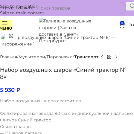
Skip to navigation
+7 (921) 565-85-71
Skip to main content
0
0
МЕНЮ
Нажмите, чтобы увеличить
Главная
Мультгерои/Персонажи
Транспорт
Набор воздушных шаров «Синий трактор №
8»
5 930
₽
Набор воздушных шаров состоит из:
Фольгированная звезда 90 см с индивидуальной надписью
Фигура Синий трактор
Связка шаров
— 7 шаров пастель