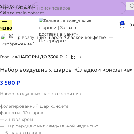
Skip to navigation
+7 (921) 565-85-71
Skip to main content
0
0
МЕНЮ
Нажмите, чтобы увеличить
Главная
НАБОРЫ ДО 3500 Р
Набор воздушных шаров «Сладкой конфетке»
3 580
₽
Набор воздушных шаров состоит из:
фольгированный шар конфета
фонтан из 10 шаров:
— 3 шара хром
— шар сердце с индивидуальной надписью
— 6 шаров пастель