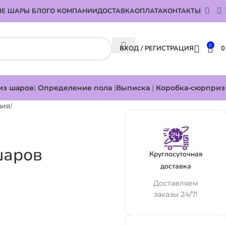
Е ШАРЫ БЛОГ
О КОМПАНИИ
ДОСТАВКА
ОПЛАТА
КОНТАКТЫ
0
ВХОД / РЕГИСТРАЦИЯ
из шаров
|
Определение пола
|
Выписка
|
Коробка-сюрприз
ния
шаров
Круглосуточная
доставка
Доставляем
заказы 24/7!