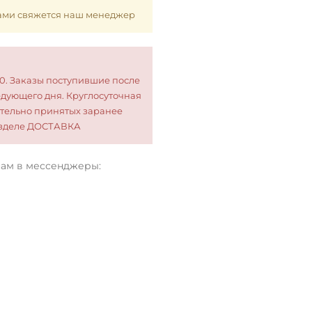
 Вами свяжется наш менеджер
00. Заказы поступившие после
едующего дня. Круглосуточная
тельно принятых заранее
разделе ДОСТАВКА
нам в мессенджеры: