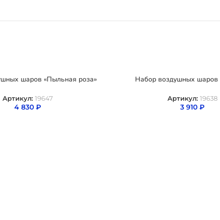
ушных шаров «Пыльная роза»
Набор воздушных шаров 
Артикул:
19647
Артикул:
19638
4 830
₽
3 910
₽