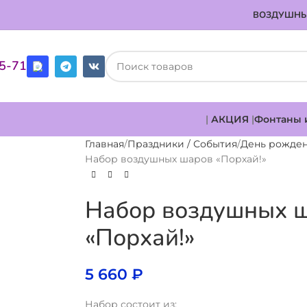
ВОЗДУШНЫ
85-71
|
АКЦИЯ
|
Фонтаны 
Главная
Праздники / События
День рожде
Набор воздушных шаров «Порхай!»
Набор воздушных 
«Порхай!»
5 660
₽
Набор состоит из: