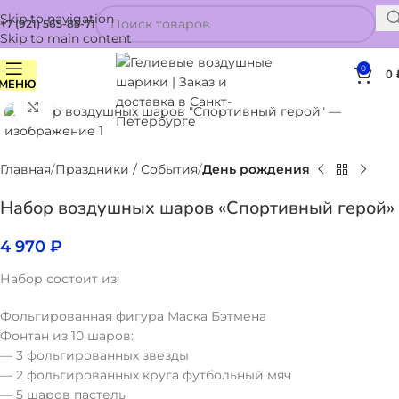
Skip to navigation
+7 (921) 565-85-71
Skip to main content
0
0
МЕНЮ
Нажмите, чтобы увеличить
Главная
Праздники / События
День рождения
Набор воздушных шаров «Спортивный герой»
4 970
₽
Набор состоит из:
Фольгированная фигура Маска Бэтмена
Фонтан из 10 шаров:
— 3 фольгированных звезды
— 2 фольгированных круга футбольный мяч
— 5 шаров пастель