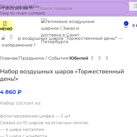
Skip to navigation
+7 (921) 565-85-71
Skip to main content
0
0
МЕНЮ
Нажмите, чтобы увеличить
Главная
Праздники / События
Юбилей
Набор воздушных шаров «Торжественный
день!»
4 860
₽
Набор состоит из:
фольгированная цифра — 2 шт
Связка из 10 шаров на атласных лентах:
— 4 шара металлик
— 3 шара с конфетти