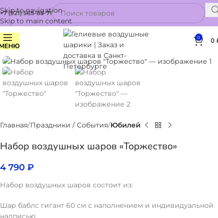
Skip to navigation
+7 (921) 565-85-71
Skip to main content
0
0
МЕНЮ
Нажмите, чтобы увеличить
Главная
Праздники / События
Юбилей
Набор воздушных шаров «Торжество»
4 790
₽
Набор воздушных шаров состоит из:
Шар баблс гигант 60 см с наполнением и индивидуальной
надписью