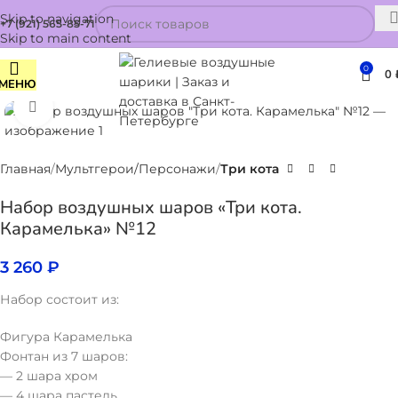
Skip to navigation
+7 (921) 565-85-71
Skip to main content
0
0
МЕНЮ
Нажмите, чтобы увеличить
Главная
Мультгерои/Персонажи
Три кота
Набор воздушных шаров «Три кота.
Карамелька» №12
3 260
₽
Набор состоит из:
Фигура Карамелька
Фонтан из 7 шаров:
— 2 шара хром
— 4 шара пастель