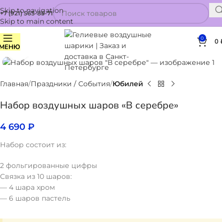
Skip to navigation
+7 (921) 565-85-71
Skip to main content
0
0
МЕНЮ
Нажмите, чтобы увеличить
Главная
Праздники / События
Юбилей
Набор воздушных шаров «В серебре»
4 690
₽
Набор состоит из:
2 фольгированные цифры
Связка из 10 шаров:
— 4 шара хром
— 6 шаров пастель