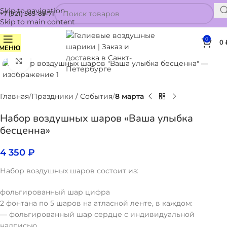
Skip to navigation
+7 (921) 565-85-71
Skip to main content
0
0
МЕНЮ
Нажмите, чтобы увеличить
Главная
Праздники / События
8 марта
Набор воздушных шаров «Ваша улыбка
бесценна»
4 350
₽
Набор воздушных шаров состоит из:
фольгированный шар цифра
2 фонтана по 5 шаров на атласной ленте, в каждом:
— фольгированный шар сердце с индивидуальной
надписью