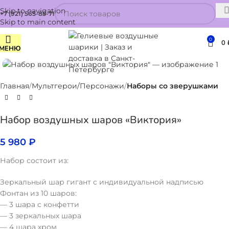
Skip to navigation
+7 (921) 565-85-71
Skip to main content
0
0
МЕНЮ
Нажмите, чтобы увеличить
Главная
Мультгерои/Персонажи
Наборы со зверушками
Набор воздушных шаров «Виктория»
5 980
₽
Набор состоит из:
Зеркальный шар гигант с индивидуальной надписью
Фонтан из 10 шаров:
— 3 шара с конфетти
— 3 зеркальных шара
— 4 шара хром